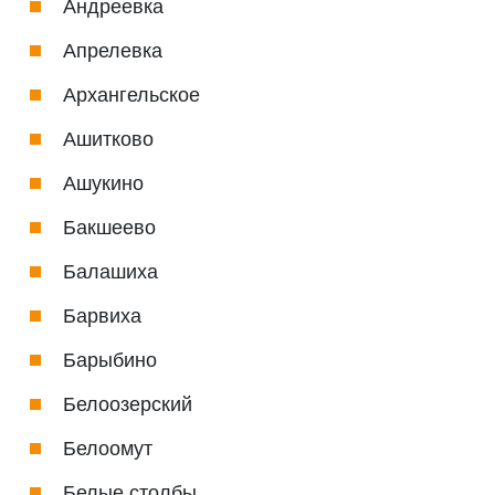
Андреевка
Апрелевка
Архангельское
Ашитково
Ашукино
Бакшеево
Балашиха
Барвиха
Барыбино
Белоозерский
Белоомут
Белые столбы